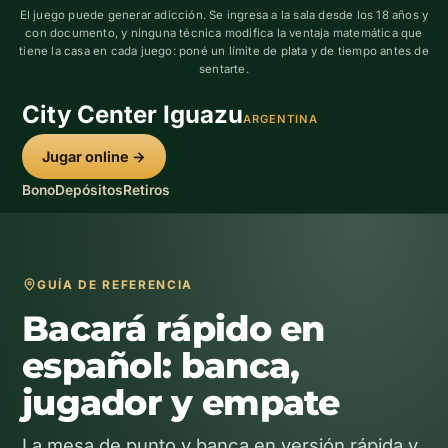
El juego puede generar adicción. Se ingresa a la sala desde los 18 años y
con documento, y ninguna técnica modifica la ventaja matemática que
tiene la casa en cada juego: poné un límite de plata y de tiempo antes de
sentarte.
City Center Iguazu
ARGENTINA
Jugar online →
Bono
Depósitos
Retiros
GUÍA DE REFERENCIA
Bacará rápido en
español: banca,
jugador y empate
La mesa de punto y banca en versión rápida y