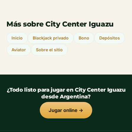
Más sobre City Center Iguazu
Inicio
Blackjack privado
Bono
Depósitos
Aviator
Sobre el sitio
¿Todo listo para jugar en City Center Iguazu
desde Argentina?
Jugar online →