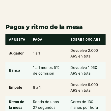
Pagos y ritmo de la mesa
APUESTA
PAGA
SOBRE 1.000 ARS
Devuelve 2.000
Jugador
1 a 1
ARS en total
1 a 1 menos 5%
Devuelve 1.950
Banca
de comisión
ARS en total
Devuelve 9.000
Empate
8 a 1
ARS en total
Ritmo de
Ronda de unos
Cerca de 130
la mesa
27 segundos
manos por hora