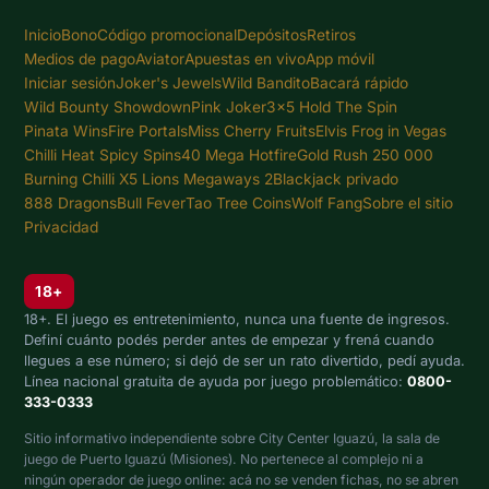
Inicio
Bono
Código promocional
Depósitos
Retiros
Medios de pago
Aviator
Apuestas en vivo
App móvil
Iniciar sesión
Joker's Jewels
Wild Bandito
Bacará rápido
Wild Bounty Showdown
Pink Joker
3x5 Hold The Spin
Pinata Wins
Fire Portals
Miss Cherry Fruits
Elvis Frog in Vegas
Chilli Heat Spicy Spins
40 Mega Hotfire
Gold Rush 250 000
Burning Chilli X
5 Lions Megaways 2
Blackjack privado
888 Dragons
Bull Fever
Tao Tree Coins
Wolf Fang
Sobre el sitio
Privacidad
18+
18+. El juego es entretenimiento, nunca una fuente de ingresos.
Definí cuánto podés perder antes de empezar y frená cuando
llegues a ese número; si dejó de ser un rato divertido, pedí ayuda.
Línea nacional gratuita de ayuda por juego problemático:
0800-
333-0333
Sitio informativo independiente sobre City Center Iguazú, la sala de
juego de Puerto Iguazú (Misiones). No pertenece al complejo ni a
ningún operador de juego online: acá no se venden fichas, no se abren