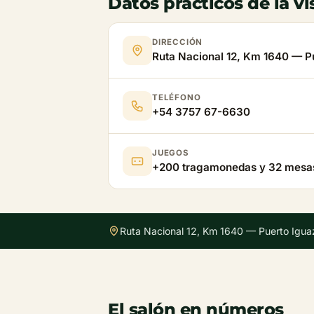
Datos prácticos de la vi
DIRECCIÓN
Ruta Nacional 12, Km 1640 — P
TELÉFONO
+54 3757 67-6630
JUEGOS
+200 tragamonedas y 32 mesa
Ruta Nacional 12, Km 1640 — Puerto Igua
El salón en números