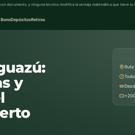
y con documento, y ninguna técnica modifica la ventaja matemática que tiene la c
Bono
Depósitos
Retiros
A
Iguazú:
Ruta
Todos
s y
Desd
l
+200
erto