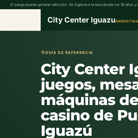
El juego puede generar adicción. Se ingresa a la sala desde los 18 años 
City Center Iguazu
ARGENTIN
GUÍA DE REFERENCIA
City Center 
juegos, mesa
máquinas de
casino de Pu
Iguazú