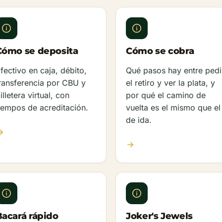
Cómo se deposita
Cómo se cobra
fectivo en caja, débito,
Qué pasos hay entre pedi
ransferencia por CBU y
el retiro y ver la plata, y
illetera virtual, con
por qué el camino de
iempos de acreditación.
vuelta es el mismo que el
de ida.
Bacará rápido
Joker's Jewels