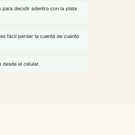
para decidir adentro con la plata
es fácil perder la cuenta de cuánto
e desde el celular.