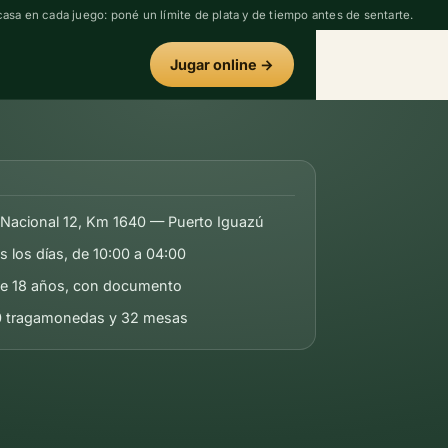
asa en cada juego: poné un límite de plata y de tiempo antes de sentarte.
Jugar online →
 Nacional 12, Km 1640 — Puerto Iguazú
 los días, de 10:00 a 04:00
e 18 años, con documento
 tragamonedas y 32 mesas