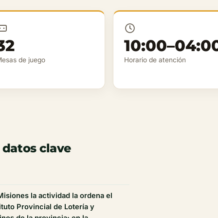
32
10:00–04:0
esas de juego
Horario de atención
 datos clave
isiones la actividad la ordena el
ituto Provincial de Lotería y
nos de la provincia; en la