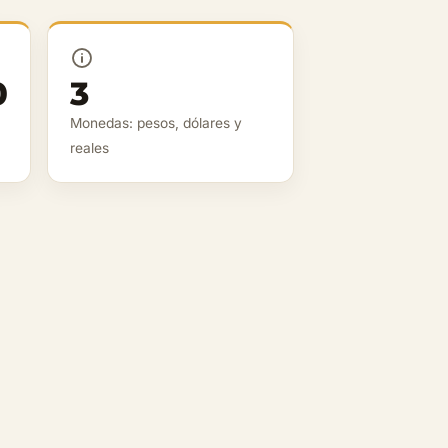
0
3
Monedas: pesos, dólares y
reales