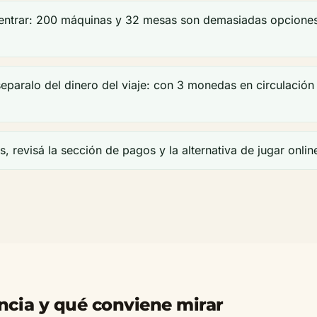
e entrar: 200 máquinas y 32 mesas son demasiadas opciones 
eparalo del dinero del viaje: con 3 monedas en circulación 
s, revisá la sección de pagos y la alternativa de jugar onlin
cia y qué conviene mirar