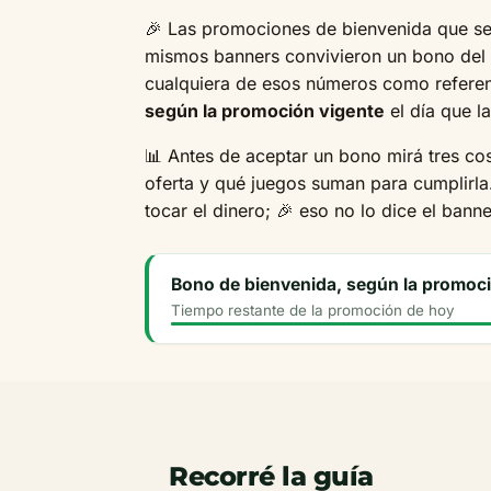
🎉 Las promociones de bienvenida que se 
mismos banners convivieron un bono del
cualquiera de esos números como referenci
según la promoción vigente
el día que la
📊 Antes de aceptar un bono mirá tres cos
oferta y qué juegos suman para cumplirl
tocar el dinero; 🎉 eso no lo dice el banne
Bono de bienvenida, según la promoci
Tiempo restante de la promoción de hoy
Recorré la guía